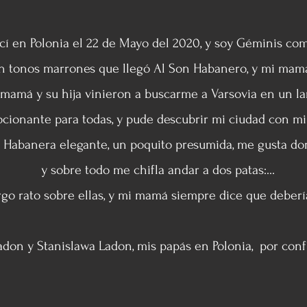
cí en Polonia el 22 de Mayo del 2020, y soy Géminis c
n tonos marrones que llegó Al Son Habanero, y mi mamá 
u mamá y su hija vinieron a buscarme a Varsovia en un lar
ionante para todas, y pude descubrir mi ciudad con mi 
 Habanera elegante, un poquito presumida, me gusta dor
y sobre todo me chifla andar a dos patas:...
rgo rato sobre ellas, y mi mamá siempre dice que debería 
adon y Stanislawa Ladon, mis papás en Polonia, por con