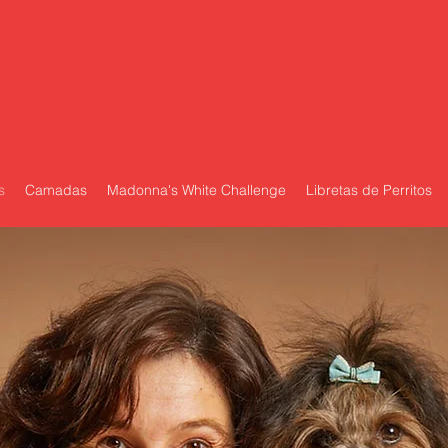
s
Camadas
Madonna's White Challenge
Libretas de Perritos