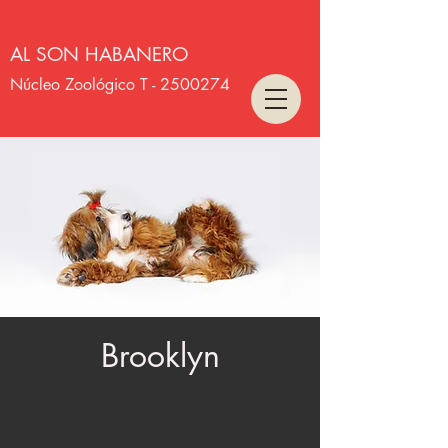
AL SON HABANERO
Núcleo Zoológico T -
2500274
Brooklyn