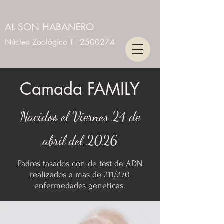
AL SON HABANERO
Núcleo Zoológico T -
2500274
Camada FAMILY
Nacidos el Viernes 24 de
abril del 2026
Padres tasados con de test de ADN
realizados a mas de 211/270
enfermedades geneticas.